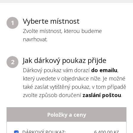
Vyberte místnost
1
Zvolte místnost, kterou budeme
navrhovat.
Jak dárkový poukaz přijde
2
Dárkový poukaz vám dorazí
do emailu
,
který uvedete v objednávce níže. Je možné
také zaslat vytištěný poukaz, v tom případě
zvolte způsob doručení
zaslání poštou
.
Položky a ceny
DÁRKOVÝ POUKAZ:
6 400,00 Kč