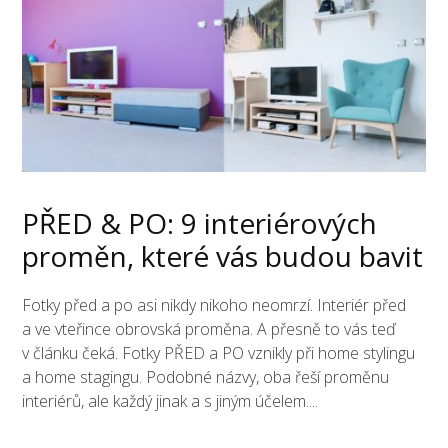
PŘED & PO: 9 interiérových
proměn, které vás budou bavit
Fotky před a po asi nikdy nikoho neomrzí. Interiér před
a ve vteřince obrovská proměna. A přesně to vás teď
v článku čeká. Fotky PŘED a PO vznikly při home stylingu
a home stagingu. Podobné názvy, oba řeší proměnu
interiérů, ale každý jinak a s jiným účelem....