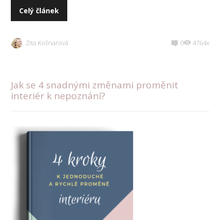
Celý článek
Zita Košnarová
0
4764x
Jak se 4 snadnými změnami proměnit
interiér k nepoznání?