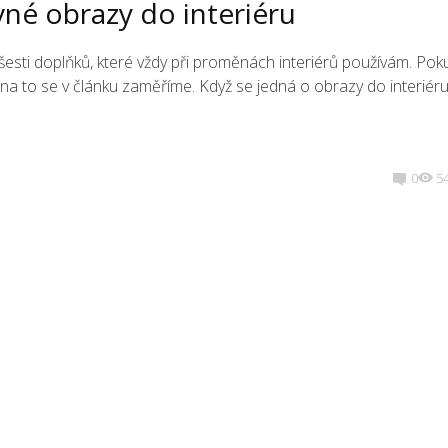
evné obrazy do interiéru
z šesti doplňků, které vždy při proměnách interiérů používám. Pok
ně na to se v článku zaměříme. Když se jedná o obrazy do interiér
0
5