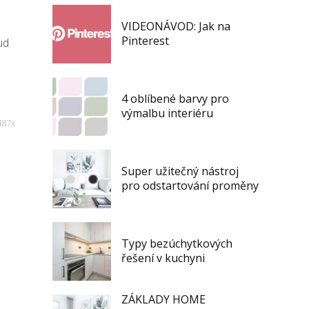
VIDEONÁVOD: Jak na
Pinterest
ud
u
4 oblíbené barvy pro
výmalbu interiéru
487x
Super užitečný nástroj
pro odstartování proměny
Typy bezúchytkových
řešení v kuchyni
ZÁKLADY HOME