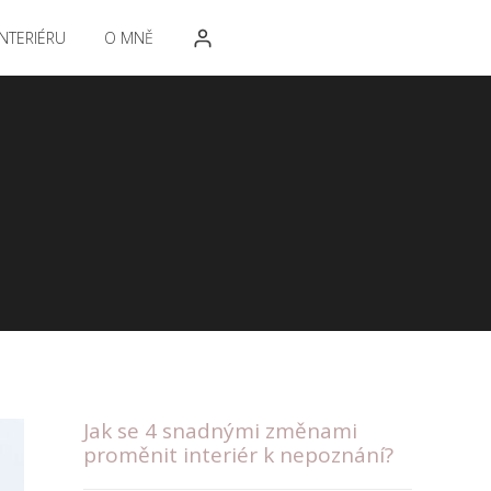
NTERIÉRU
O MNĚ
Jak se 4 snadnými změnami
proměnit interiér k nepoznání?