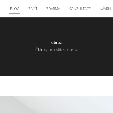
BLOG
ZAČÍT
ZDARMA
KONZULTACE
NÁVRH I
obraz
Články pro štítek obraz