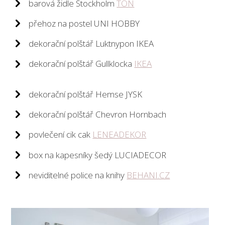
barová židle Stockholm
TON
přehoz na postel UNI HOBBY
dekorační polštář Luktnypon IKEA
dekorační polštář Gullklocka
IKEA
dekorační polštář Hemse JYSK
dekorační polštář Chevron Hornbach
povlečení cik cak
LENEADEKOR
box na kapesníky šedý LUCIADECOR
neviditelné police na knihy
BEHANI.CZ