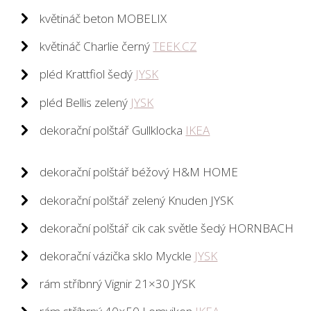
květináč beton MOBELIX
květináč Charlie černý
TEEK.CZ
pléd Krattfiol šedý
JYSK
pléd Bellis zelený
JYSK
dekorační polštář Gullklocka
IKEA
dekorační polštář béžový H&M HOME
dekorační polštář zelený Knuden JYSK
dekorační polštář cik cak světle šedý HORNBACH
dekorační vázička sklo Myckle
JYSK
rám stříbnrý Vignir 21×30 JYSK