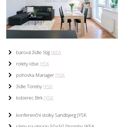
barová židle Stig
IKEA
rolety Idse
JYSK
pohovka Mariager
JYSK
židle Toreby
JYSK
koberec Birk
JYSK
konferenční stolky Sandbjerg JYSK
rámy na obrazy 50×50 Stromby IKEA