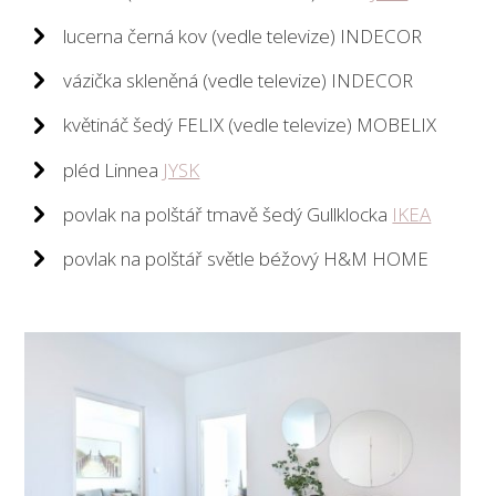
lucerna černá kov (vedle televize) INDECOR
vázička skleněná (vedle televize) INDECOR
květináč šedý FELIX (vedle televize) MOBELIX
pléd Linnea
JYSK
povlak na polštář tmavě šedý Gullklocka
IKEA
povlak na polštář světle béžový H&M HOME