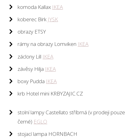
komoda Kallax
IKEA
koberec Birk
JYSK
obrazy ETSY
rámy na obrazy Lomviken
IKEA
záclony Lill
IKEA
závěsy Hilja
IKEA
boxy Pudda
IKEA
krb Hotel mini KRBYZAJIC.CZ
stolní lampy Castellato stříbrná (v prodeji pouze
černé)
EGLO
stojací lampa HORNBACH