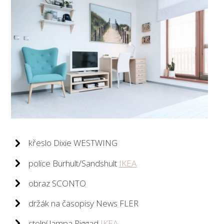
křeslo Dixie WESTWING
police Burhult/Sandshult
IKEA
obraz SCONTO
držák na časopisy News FLER
stolní lampa Riggad
IKEA