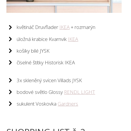
květináč Druvflader
IKEA
+ rozmarýn
úložná krabice Kvarnvik
IKEA
košíky bílé JYSK
číselné štítky Historisk IKEA
3x skleněný svícen Villads JYSK
bodové světlo Glossy
RENDL LIGHT
sukulent Voskovka
Gardners