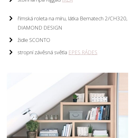
římská roleta na míru, látka Bematech 2/CH320,
DIAMOND DESIGN
židle SCONTO
stropní závěsná světla
EPES RÁDES