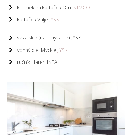
kelímek na kartáček Omi
NIMCO
kartáček Valje
JYSK
váza sklo (na umyvadle) JYSK
vonný olej Myckle
JYSK
ručník Haren IKEA