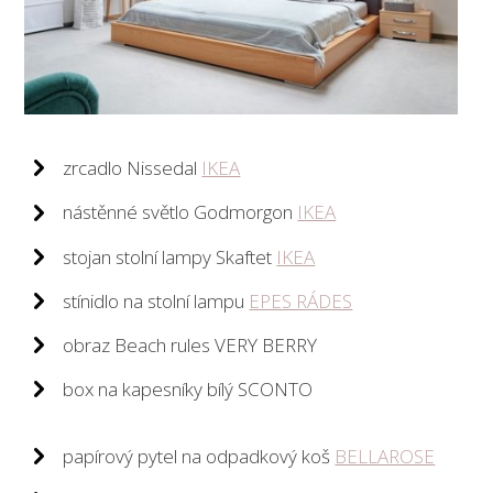
zrcadlo Nissedal
IKEA
nástěnné světlo Godmorgon
IKEA
stojan stolní lampy Skaftet
IKEA
stínidlo na stolní lampu
EPES RÁDES
obraz Beach rules VERY BERRY
box na kapesníky bílý SCONTO
papírový pytel na odpadkový koš
BELLAROSE