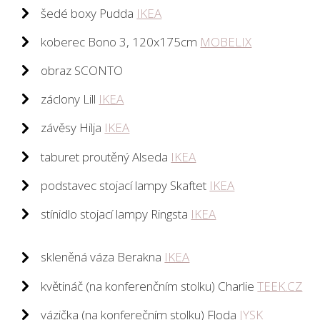
šedé boxy Pudda
IKEA
koberec Bono 3, 120x175cm
MOBELIX
obraz SCONTO
záclony Lill
IKEA
závěsy Hilja
IKEA
taburet proutěný Alseda
IKEA
podstavec stojací lampy Skaftet
IKEA
stínidlo stojací lampy Ringsta
IKEA
skleněná váza Berakna
IKEA
květináč (na konferenčním stolku) Charlie
TEEK.CZ
vázička (na konferečním stolku) Floda
JYSK