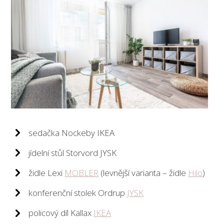
sedačka Nockeby IKEA
jídelní stůl Storvord JYSK
židle Lexi
MOBLER
(levnější varianta – židle
Hilo
)
konferenční stolek Ordrup
JYSK
policový díl Kallax
IKEA