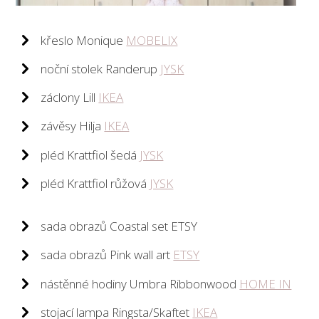
křeslo Monique
MOBELIX
noční stolek Randerup
JYSK
záclony Lill
IKEA
závěsy Hilja
IKEA
pléd Krattfiol šedá
JYSK
pléd Krattfiol růžová
JYSK
sada obrazů Coastal set ETSY
sada obrazů Pink wall art
ETSY
nástěnné hodiny Umbra Ribbonwood
HOME IN
stojací lampa Ringsta/Skaftet
IKEA