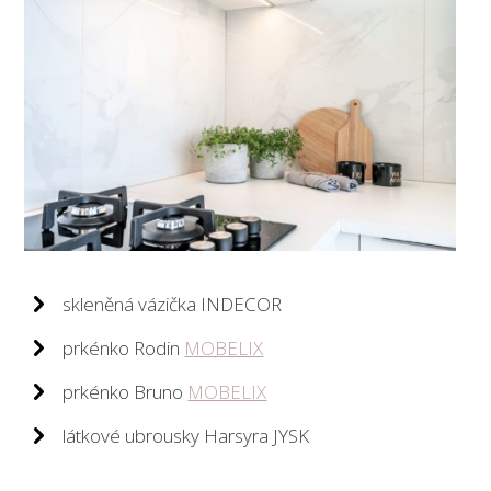
skleněná vázička INDECOR
prkénko Rodin
MOBELIX
prkénko Bruno
MOBELIX
látkové ubrousky Harsyra JYSK