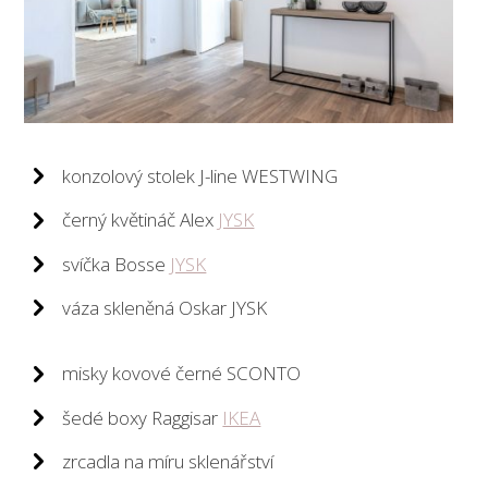
konzolový stolek J-line WESTWING
černý květináč Alex
JYSK
svíčka Bosse
JYSK
váza skleněná Oskar JYSK
misky kovové černé SCONTO
šedé boxy Raggisar
IKEA
zrcadla na míru sklenářství