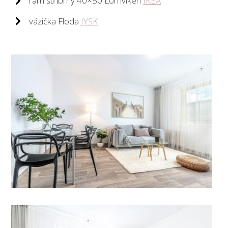
rám stříbrný 40×50 Lomviken
IKEA
vázička Floda
JYSK