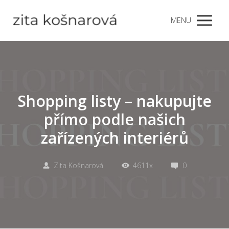
MENU
Shopping listy – nakupujte
přímo podle našich
zařízených interiérů
Zita Košnarová
4611x
0