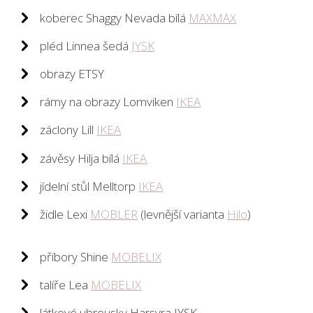
koberec Shaggy Nevada bílá
MAXMAX
pléd Linnea šedá
JYSK
obrazy ETSY
rámy na obrazy Lomviken
IKEA
záclony Lill
IKEA
závěsy Hilja bílá
IKEA
jídelní stůl Melltorp
IKEA
židle Lexi
MOBLER
(levnější varianta
Hilo
)
příbory Shine
MOBELIX
talíře Lea
MOBELIX
látkové ubrousky Harsyra JYSK