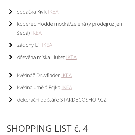
sedačka Kivik
IKEA
koberec Hodde modrá/zelená (v prodeji už jen
šedá)
IKEA
záclony Lill
IKEA
dřevěná miska Hultet
IKEA
květináč Druvflader
IKEA
květina umělá Fejka
IKEA
dekorační polštáře STARDECOSHOP.CZ
SHOPPING LIST č. 4